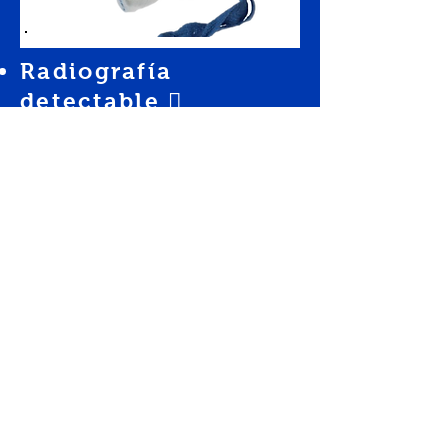
Radiografía
detectable 
Altamente
absorbente 
Sin látex 
Prelavado 100%
algodón estéril
Uso único
+502 2216-2727